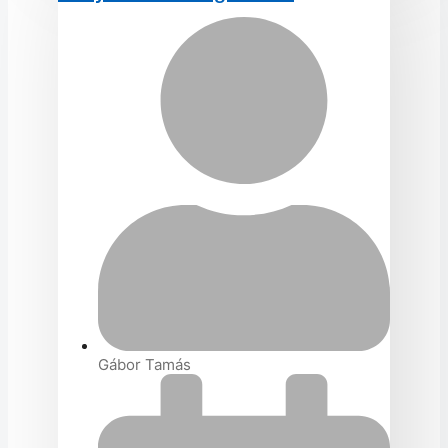
8040 pedig a DirectScan funkciójával és a hálózati
integrációs lehetőségeivel. A végső választás attól
függ, hogy mely tulajdonságok a legfontosabbak az
adott könyvelői iroda sajátos igényei szempontjából.
Gábor Tamás