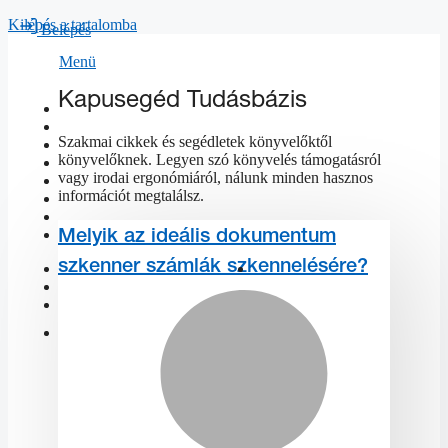
Kilépés a tartalomba
Belépés
Menü
Kapusegéd Tudásbázis
BEZÁR
Szakmai cikkek és segédletek könyvelőktől
könyvelőknek. Legyen szó könyvelés támogatásról
vagy irodai ergonómiáról, nálunk minden hasznos
információt megtalálsz.
Melyik az ideális dokumentum
szkenner számlák szkennelésére?