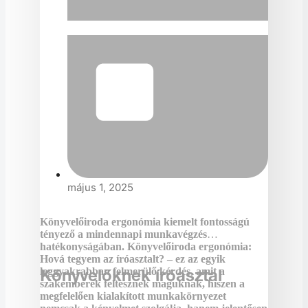
május 1, 2025
Könyvelőiroda ergonómia kiemelt fontosságú
tényező a mindennapi munkavégzés
hatékonyságában. Könyvelőiroda ergonómia:
Hová tegyem az íróasztalt? – ez az egyik
Könyvelőknek íróasztal
leggyakrabban felmerülő kérdés, amit a
szakemberek feltesznek maguknak, hiszen a
megfelelően kialakított munkakörnyezet